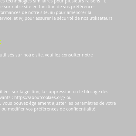
es technologies similaires pour plusieurs raisons : i)
e sur notre site en fonction de vos préférences
formances de notre site, iii) pour améliorer la
service, et iv) pour assurer la sécurité de nos utilisateurs
:
tilisés sur notre site, veuillez consulter notre
llées sur la gestion, la suppression ou le blocage des
ivants :
https://aboutcookies.org/
ou
.
Vous pouvez également ajuster les paramètres de votre
 ou modifier vos préférences de confidentialité.